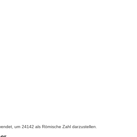
MMMCXLII
ndet, um 24142 als Römische Zahl darzustellen.
er