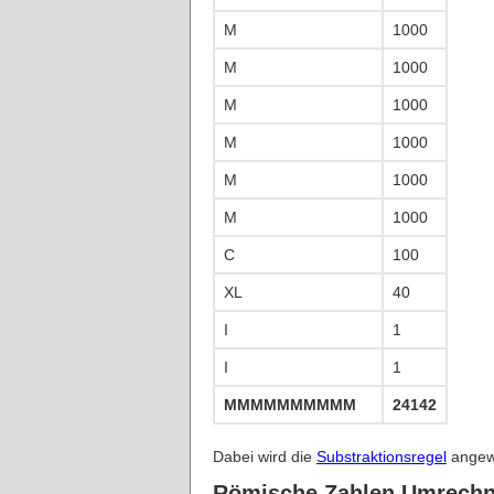
M
1000
M
1000
M
1000
M
1000
M
1000
M
1000
C
100
XL
40
I
1
I
1
MMMMMMMMMMMMMMMMMMMMM
24142
Dabei wird die
Substraktionsregel
angewe
Römische Zahlen Umrechn