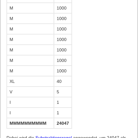
M
1000
M
1000
M
1000
M
1000
M
1000
M
1000
M
1000
XL
40
V
5
I
1
I
1
MMMMMMMMMMMMMMMMMMMMMMMMXLVII
24047
Dabei wird die
Substraktionsregel
angewendet, um 24047 als