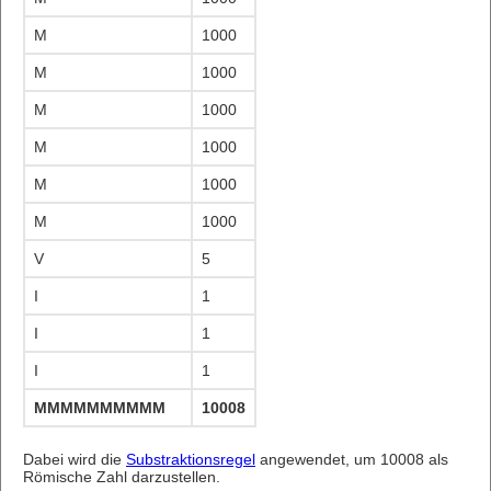
M
1000
M
1000
M
1000
M
1000
M
1000
M
1000
V
5
I
1
I
1
I
1
MMMMMMMMMMVIII
10008
Dabei wird die
Substraktionsregel
angewendet, um 10008 als
Römische Zahl darzustellen.