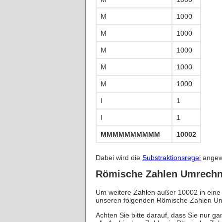
M
1000
M
1000
M
1000
M
1000
M
1000
I
1
I
1
MMMMMMMMMMII
10002
Dabei wird die
Substraktionsregel
angewe
Römische Zahlen Umrechn
Um weitere Zahlen außer 10002 in eine
unseren folgenden Römische Zahlen U
Achten Sie bitte darauf, dass Sie nur g